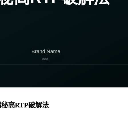
秘高RTP破解法