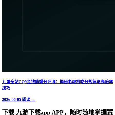
九游全站CQ9金钱熊爆分评测：揭秘老虎机吃分规律与高倍率
技巧
2026-06-05
阅读
→
下载 九游下载app APP，随时随地掌握赛