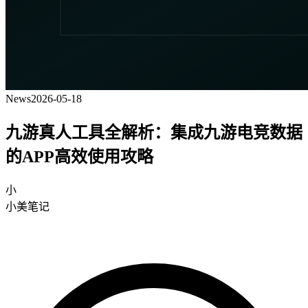
News
2026-05-18
九游真人工具全解析：集成九游电竞数据
的APP高效使用攻略
小
小美笔记