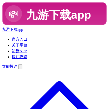
九游下载app
官方入口
关于平台
最新APP
投注攻略
立即投注