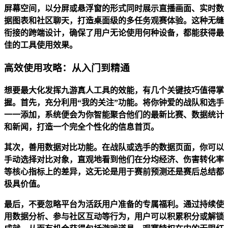
屏幕空间，以分屏或悬浮窗的形式同时展示直播画面、实时数
据图表和社区聊天，打造桌面级的多任务观赛体验。这种无缝
衔接的跨端设计，确保了用户无论使用何种设备，都能获得最
佳的工具使用效果。
高效使用攻略：从入门到精通
想要最大化发挥九游真人工具的效能，有几个关键技巧值得掌
握。首先，充分利用“我的关注”功能。将你钟爱的战队和选手
一一添加，系统便会为你智能聚合他们的最新比赛、数据统计
和新闻，打造一个完全个性化的信息首页。
其次，善用数据对比功能。在战队或选手的数据页面，你可以
手动选择对比对象，直观地看到他们在分均经济、伤害转化率
等核心指标上的差异，这无论是用于赛前预测还是赛后总结都
极具价值。
最后，不要忽略平台为活跃用户准备的专属福利。通过持续使
用数据分析、参与社区互动等行为，用户可以积累积分或解锁