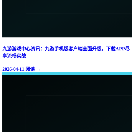
九游游戏中心资讯：九游手机版客户端全面升级，下载APP尽
享流畅实战
2026-04-11
阅读
→