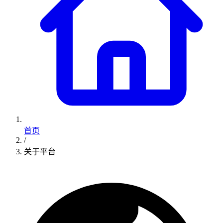
首页
/
关于平台