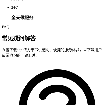
24/7
全天候服务
FAQ
常见疑问解答
九游下载app 致力于提供透明、便捷的服务体验。以下是用户
最常咨询的问题汇总。