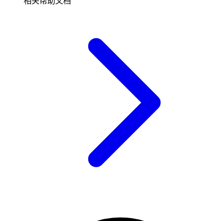
相关帮助文档