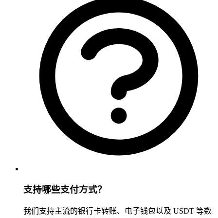
支持哪些支付方式？
我们支持主流的银行卡转账、电子钱包以及 USDT 等数