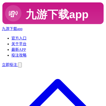
九游下载app
官方入口
关于平台
最新APP
投注攻略
立即投注