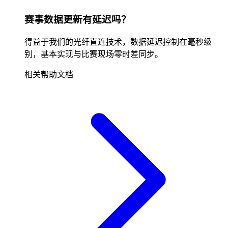
赛事数据更新有延迟吗？
得益于我们的光纤直连技术，数据延迟控制在毫秒级
别，基本实现与比赛现场零时差同步。
相关帮助文档