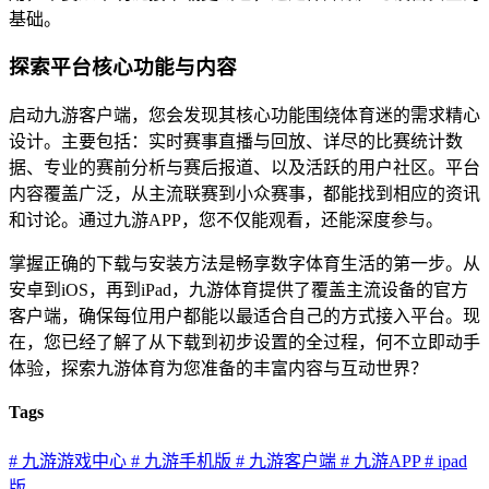
基础。
探索平台核心功能与内容
启动九游客户端，您会发现其核心功能围绕体育迷的需求精心
设计。主要包括：实时赛事直播与回放、详尽的比赛统计数
据、专业的赛前分析与赛后报道、以及活跃的用户社区。平台
内容覆盖广泛，从主流联赛到小众赛事，都能找到相应的资讯
和讨论。通过九游APP，您不仅能观看，还能深度参与。
掌握正确的下载与安装方法是畅享数字体育生活的第一步。从
安卓到iOS，再到iPad，九游体育提供了覆盖主流设备的官方
客户端，确保每位用户都能以最适合自己的方式接入平台。现
在，您已经了解了从下载到初步设置的全过程，何不立即动手
体验，探索九游体育为您准备的丰富内容与互动世界？
Tags
# 九游游戏中心
# 九游手机版
# 九游客户端
# 九游APP
# ipad
版