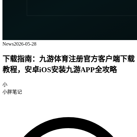
News
2026-05-28
下载指南：九游体育注册官方客户端下载
教程，安卓iOS安装九游APP全攻略
小
小胖笔记