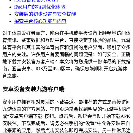
iPad用户的特别优化体验
安装后的初步设置与安全提醒
探索平台核心功能与内容
对于体育爱好者而言，能否在手机或平板设备上顺畅地访问体
育资讯、赛事数据和互动平台，直接决定了体验的品质。九游
体育平台以其丰富的体育内容和流畅的用户界面，吸引了众多
用户的关注。许多用户首要面临的问题便是：如何安全、正确
地下载并安装官方客户端？本文将为您提供一份详尽的下载指
南，涵盖安卓、iOS乃至iPad版本，确保您能顺利开启九游体
育之旅。
安卓设备安装九游客户端
安卓用户拥有相对灵活的下载渠道。最推荐的方式是直接访问
九游体育的官方网站，在首页通常会找到明显的“九游手机版”
或“安卓客户端下载”按钮。点击后，系统会自动开始下载APK
安装包。下载完成后，请务必在手机的“设置”中允许安装来自
此来源的应用，然后点击安装包即可完成安装。另一种常见途