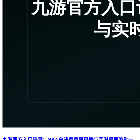
九游官方入口评测：NBA总决赛赛事直播与实时赔率波动一