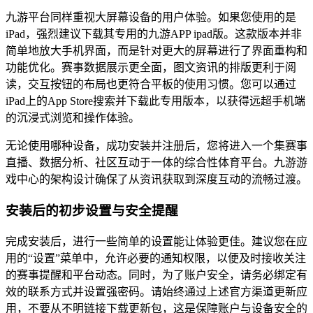
九游平台同样重视大屏幕设备的用户体验。如果您使用的是
iPad，强烈建议下载其专用的九游APP ipad版。这款版本并非
简单地放大手机界面，而是针对更大的屏幕进行了界面重构和
功能优化。赛事数据展示更全面，图文资讯的排版更利于阅
读，交互按钮的布局也更符合平板的使用习惯。您可以通过
iPad上的App Store搜索并下载此专用版本，以获得远超手机端
的沉浸式浏览和操作体验。
无论使用哪种设备，成功安装并注册后，您将进入一个集赛事
直播、数据分析、社区互动于一体的综合性体育平台。九游游
戏中心的架构设计确保了从资讯获取到深度互动的流畅过渡。
安装后的初步设置与安全提醒
完成安装后，进行一些简单的设置能让体验更佳。建议您在应
用的“设置”菜单中，允许必要的通知权限，以便及时接收关注
的赛事提醒和平台动态。同时，为了账户安全，请务必绑定有
效的联系方式并设置强密码。请始终通过上述官方渠道更新应
用，不要从不明链接下载更新包，这是保障账户与设备安全的