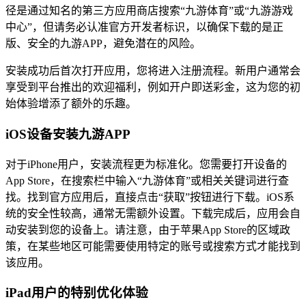
径是通过知名的第三方应用商店搜索“九游体育”或“九游游戏
中心”，但请务必认准官方开发者标识，以确保下载的是正
版、安全的九游APP，避免潜在的风险。
安装成功后首次打开应用，您将进入注册流程。新用户通常会
享受到平台推出的欢迎福利，例如开户即送彩金，这为您的初
始体验增添了额外的乐趣。
iOS设备安装九游APP
对于iPhone用户，安装流程更为标准化。您需要打开设备的
App Store，在搜索栏中输入“九游体育”或相关关键词进行查
找。找到官方应用后，直接点击“获取”按钮进行下载。iOS系
统的安全性较高，通常无需额外设置。下载完成后，应用会自
动安装到您的设备上。请注意，由于苹果App Store的区域政
策，在某些地区可能需要使用特定的账号或搜索方式才能找到
该应用。
iPad用户的特别优化体验