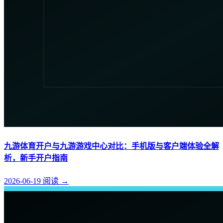
九游体育开户与九游游戏中心对比：手机版与客户端体验全解
析，新手开户指南
2026-06-19
阅读
→