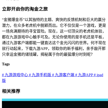
立即开启你的淘金之旅
“金猪爆金币”以其独特的主题、爽快的反馈机制和巨大的赢分
潜力，在众多老虎机中脱颖而出。它不仅仅是一个游戏，更是
一场充满期待的寻宝冒险。现在，这一切顶尖的老虎机体验，
都在九游游戏中心触手可及。无论你使用的是手机还是平板，
通过九游客户端都能一键直达这个金光闪闪的世界。何不现在
就行动起来，下载九游APP，领取你的新手福利，亲手敲开那
只幸运金猪的储钱罐，揭秘属于你的最猛爆分时刻呢？
Tags
# 九游游戏中心
# 九游手机版
# 九游客户端
# 九游APP
# ipad
版
相关推荐