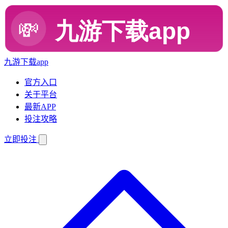
九游下载app
官方入口
关于平台
最新APP
投注攻略
立即投注