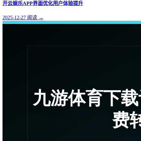
开云娱乐APP界面优化用户体验提升
2025-12-27
阅读
→