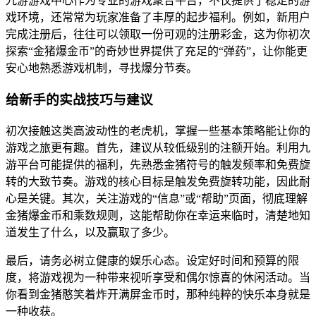
九游游戏中心作为专业的游戏聚合平台，不仅提供了稳定的游
戏环境，还常常为玩家准备了丰厚的起步福利。例如，新用户
完成注册后，往往可以领取一份可观的注册彩金，这为你初次
探索“金猪爆金币”的奇妙世界提供了充足的“弹药”，让你能更
安心地熟悉游戏机制，寻找爆分节奏。
给新手的实战技巧与建议
初次接触这类高波动性的老虎机，掌握一些基本策略能让你的
游戏之旅更有趣。首先，建议从较低级别的注额开始。利用九
游平台可能提供的福利，先熟悉金猪符号的触发频率和免费旋
转的大致节奏。游戏的核心目标是触发免费旋转功能，因此耐
心是关键。其次，关注游戏的“信息”或“帮助”页面，彻底理解
金猪爆金币和乘数规则，这能帮助你在幸运来临时，清楚地知
道发生了什么，以及赢取了多少。
最后，请务必树立健康的娱乐心态。设定好时间和预算的限
度，将游戏视为一种带来视听享受和偶尔惊喜的休闲活动。当
你看到金猪憨笑着炸开满屏金币时，那种纯粹的快乐本身就是
一种收获。