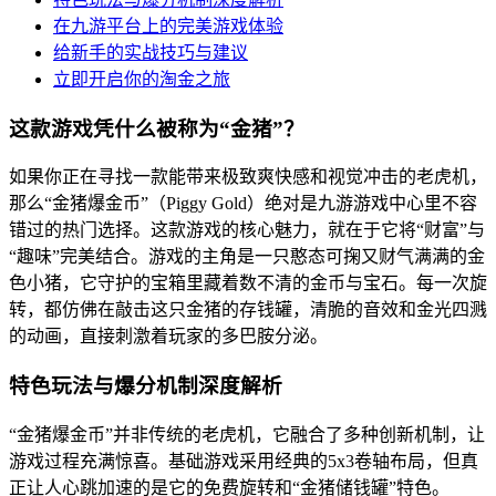
在九游平台上的完美游戏体验
给新手的实战技巧与建议
立即开启你的淘金之旅
这款游戏凭什么被称为“金猪”？
如果你正在寻找一款能带来极致爽快感和视觉冲击的老虎机，
那么“金猪爆金币”（Piggy Gold）绝对是九游游戏中心里不容
错过的热门选择。这款游戏的核心魅力，就在于它将“财富”与
“趣味”完美结合。游戏的主角是一只憨态可掬又财气满满的金
色小猪，它守护的宝箱里藏着数不清的金币与宝石。每一次旋
转，都仿佛在敲击这只金猪的存钱罐，清脆的音效和金光四溅
的动画，直接刺激着玩家的多巴胺分泌。
特色玩法与爆分机制深度解析
“金猪爆金币”并非传统的老虎机，它融合了多种创新机制，让
游戏过程充满惊喜。基础游戏采用经典的5x3卷轴布局，但真
正让人心跳加速的是它的免费旋转和“金猪储钱罐”特色。