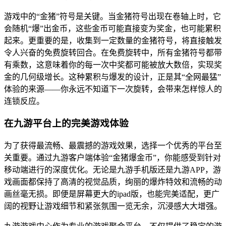
游戏中的“金猪”符号是关键。当金猪符号出现在卷轴上时，它
会随机“爆”出金币，这些金币可能直接变为奖金，也可能累积
起来。更重要的是，收集到一定数量的金猪符号，将直接触发
令人兴奋的免费旋转回合。在免费旋转中，所有金猪符号都带
有乘数，这意味着你的每一次中奖都可能被放大数倍，实现奖
金的几何级增长。这种累积与爆发的设计，正是其“全网最猛”
体验的来源——你永远不知道下一次旋转，会带来怎样惊人的
连锁反应。
在九游平台上的完美游戏体验
为了获得最流畅、最震撼的游戏效果，选择一个优秀的平台至
关重要。通过九游客户端体验“金猪爆金币”，你能感受到针对
移动端进行的深度优化。无论是九游手机版还是九游APP，游
戏画面都保持了高清的视觉品质，绚丽的爆炸特效和流畅的动
画丝毫无损。即便是屏幕更大的ipad版，也能完美适配，更广
阔的视野让游戏细节和紧张氛围一览无余，沉浸感大大增强。