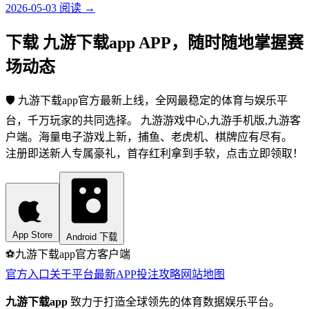
2026-05-03
阅读
→
下载 九游下载app APP，随时随地掌握赛
场动态
🛡️ 九游下载app官方最新上线，全网最稳定的体育与娱乐平
台，千万玩家的共同选择。 九游游戏中心,九游手机版,九游客
户端。海量电子游戏上新，捕鱼、老虎机、棋牌应有尽有。
注册即送新人专属豪礼，首存红利拿到手软，点击立即领取！
App Store
Android 下载
⚽️
九游下载app
官方客户端
官方入口
关于平台
最新APP
投注攻略
网站地图
九游下载app
致力于打造全球领先的体育数据娱乐平台。