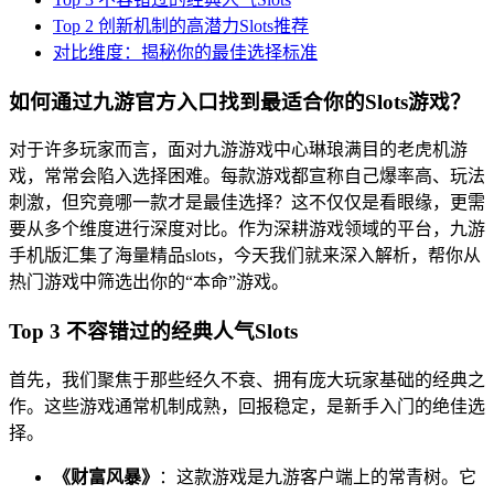
Top 2 创新机制的高潜力Slots推荐
对比维度：揭秘你的最佳选择标准
如何通过九游官方入口找到最适合你的Slots游戏？
对于许多玩家而言，面对九游游戏中心琳琅满目的老虎机游
戏，常常会陷入选择困难。每款游戏都宣称自己爆率高、玩法
刺激，但究竟哪一款才是最佳选择？这不仅仅是看眼缘，更需
要从多个维度进行深度对比。作为深耕游戏领域的平台，九游
手机版汇集了海量精品slots，今天我们就来深入解析，帮你从
热门游戏中筛选出你的“本命”游戏。
Top 3 不容错过的经典人气Slots
首先，我们聚焦于那些经久不衰、拥有庞大玩家基础的经典之
作。这些游戏通常机制成熟，回报稳定，是新手入门的绝佳选
择。
《财富风暴》
：这款游戏是九游客户端上的常青树。它