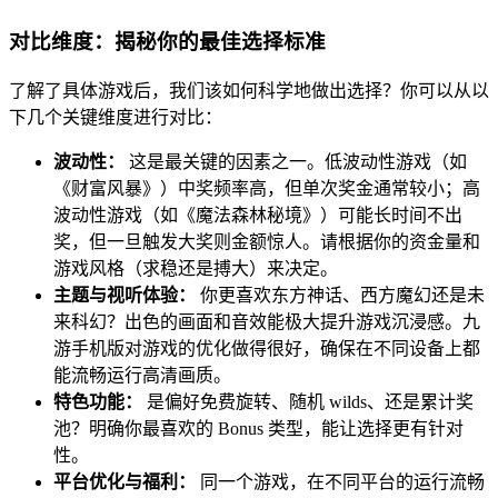
对比维度：揭秘你的最佳选择标准
了解了具体游戏后，我们该如何科学地做出选择？你可以从以
下几个关键维度进行对比：
波动性：
这是最关键的因素之一。低波动性游戏（如
《财富风暴》）中奖频率高，但单次奖金通常较小；高
波动性游戏（如《魔法森林秘境》）可能长时间不出
奖，但一旦触发大奖则金额惊人。请根据你的资金量和
游戏风格（求稳还是搏大）来决定。
主题与视听体验：
你更喜欢东方神话、西方魔幻还是未
来科幻？出色的画面和音效能极大提升游戏沉浸感。九
游手机版对游戏的优化做得很好，确保在不同设备上都
能流畅运行高清画质。
特色功能：
是偏好免费旋转、随机 wilds、还是累计奖
池？明确你最喜欢的 Bonus 类型，能让选择更有针对
性。
平台优化与福利：
同一个游戏，在不同平台的运行流畅