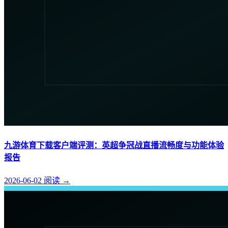
九游体育下载客户端评测：英超争冠战直播流畅度与功能体验
报告
2026-06-02
阅读
→