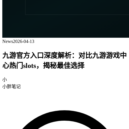
News
2026-04-13
九游官方入口深度解析：对比九游游戏中
心热门slots，揭秘最佳选择
小
小胖笔记