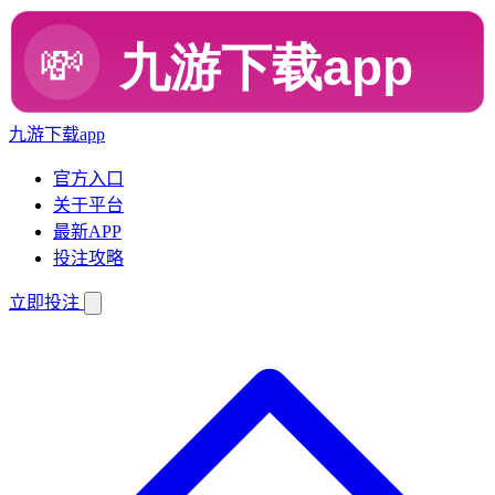
九游下载app
官方入口
关于平台
最新APP
投注攻略
立即投注