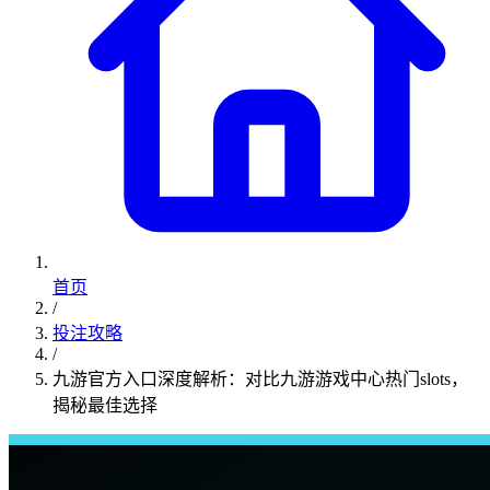
首页
/
投注攻略
/
九游官方入口深度解析：对比九游游戏中心热门slots，
揭秘最佳选择