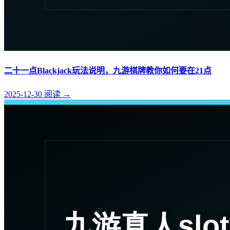
二十一点Blackjack玩法说明，九游棋牌教你如何要在21点
2025-12-30
阅读
→