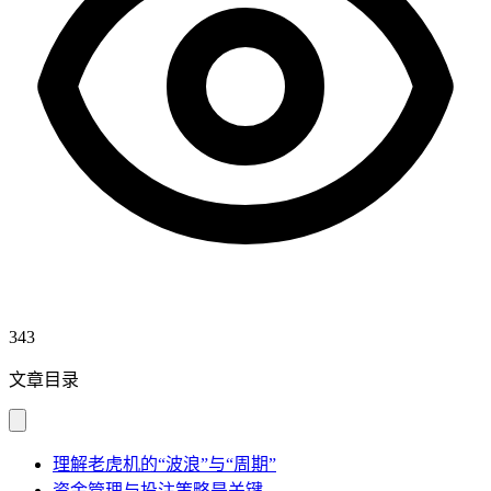
343
文章目录
理解老虎机的“波浪”与“周期”
资金管理与投注策略是关键