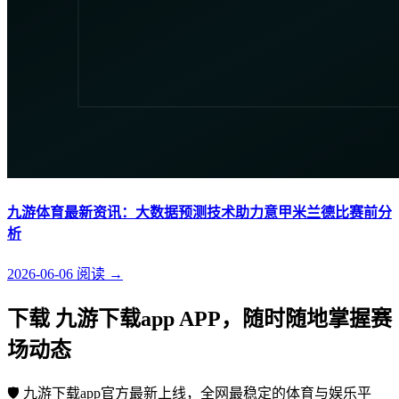
九游体育最新资讯：大数据预测技术助力意甲米兰德比赛前分
析
2026-06-06
阅读
→
下载 九游下载app APP，随时随地掌握赛
场动态
🛡️ 九游下载app官方最新上线，全网最稳定的体育与娱乐平