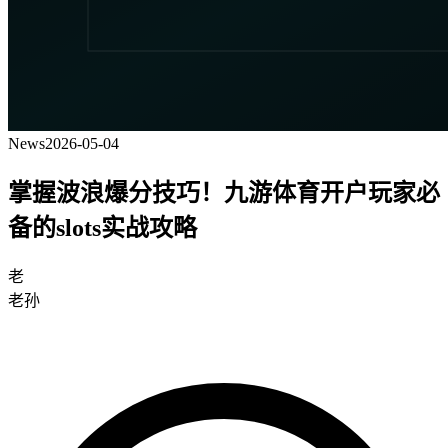
News
2026-05-04
掌握波浪爆分技巧！九游体育开户玩家必
备的slots实战攻略
老
老孙