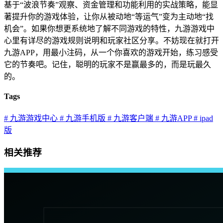
基于“波浪节奏”观察、资金管理和功能利用的实战策略，能显
著提升你的游戏体验，让你从被动地“等运气”变为主动地“找
机会”。如果你想更系统地了解不同游戏的特性，九游游戏中
心里有详尽的游戏规则说明和玩家社区分享。不妨现在就打开
九游APP，用最小注码，从一个你喜欢的游戏开始，练习感受
它的节奏吧。记住，聪明的玩家不是赢最多的，而是玩最久
的。
Tags
# 九游游戏中心
# 九游手机版
# 九游客户端
# 九游APP
# ipad
版
相关推荐