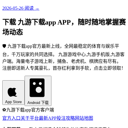
2026-05-26
阅读
→
下载 九游下载app APP，随时随地掌握赛
场动态
🛡️ 九游下载app官方最新上线，全网最稳定的体育与娱乐平
台，千万玩家的共同选择。 九游游戏中心,九游手机版,九游客
户端。海量电子游戏上新，捕鱼、老虎机、棋牌应有尽有。
注册即送新人专属豪礼，首存红利拿到手软，点击立即领取！
App Store
Android 下载
⚽️
九游下载app
官方客户端
官方入口
关于平台
最新APP
投注攻略
网站地图