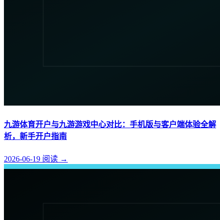
九游体育开户与九游游戏中心对比：手机版与客户端体验全解
析，新手开户指南
2026-06-19
阅读
→