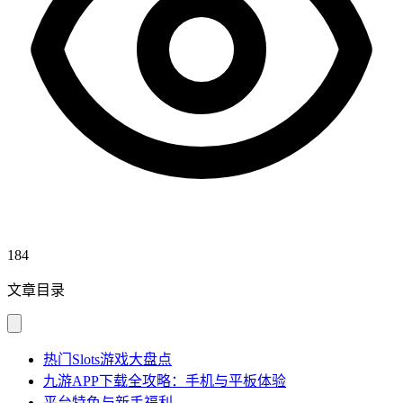
184
文章目录
热门Slots游戏大盘点
九游APP下载全攻略：手机与平板体验
平台特色与新手福利