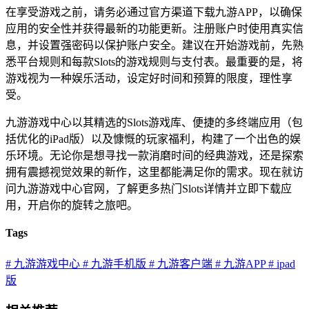
在享受游戏之前，请务必通过官方渠道下载九游APP，以确保
应用的安全性并获得最新的功能更新。注册账户时使用真实信
息，并设置强密码以保护账户安全。建议在开始游戏前，先熟
悉平台规则和每款Slots的游戏规则与支付表。最重要的是，将
游戏视为一种娱乐活动，设定好时间和预算的限度，理性享
受。
九游游戏中心以其精选的Slots游戏库、便捷的多终端应用（包
括优化的iPad版）以及慷慨的玩家福利，构建了一个出色的娱
乐环境。无论你是想寻找一款消磨时间的经典游戏，还是探索
拥有震撼视觉效果的新作，这里都能满足你的需求。现在就访
问九游游戏中心官网，了解更多热门Slots详情并立即下载应
用，开启你的旋转之旅吧。
Tags
# 九游游戏中心
# 九游手机版
# 九游客户端
# 九游APP
# ipad
版