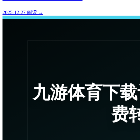
2025-12-27
阅读
→