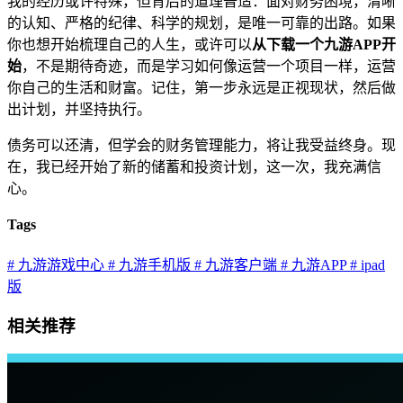
我的经历或许特殊，但背后的道理普适：面对财务困境，清晰
的认知、严格的纪律、科学的规划，是唯一可靠的出路。如果
你也想开始梳理自己的人生，或许可以
从下载一个九游APP开
始
，不是期待奇迹，而是学习如何像运营一个项目一样，运营
你自己的生活和财富。记住，第一步永远是正视现状，然后做
出计划，并坚持执行。
债务可以还清，但学会的财务管理能力，将让我受益终身。现
在，我已经开始了新的储蓄和投资计划，这一次，我充满信
心。
Tags
# 九游游戏中心
# 九游手机版
# 九游客户端
# 九游APP
# ipad
版
相关推荐