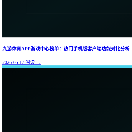
九游体育APP游戏中心榜单：热门手机版客户端功能对比分析
2026-05-17
阅读
→