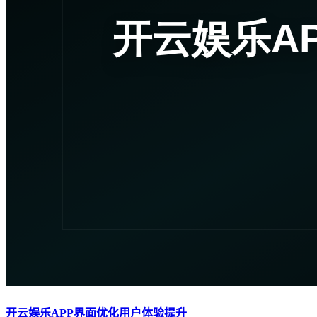
开云娱乐APP界面优化用户体验提升