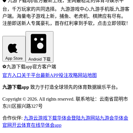
🛡️ 九游下载app官方最新上线，全网最稳定的体育与娱乐平
台，千万玩家的共同选择。 九游游戏中心,九游手机版,九游客
户端。海量电子游戏上新，捕鱼、老虎机、棋牌应有尽有。
注册即送新人专属豪礼，首存红利拿到手软，点击立即领取！
App Store
Android 下载
⚽️
九游下载app
官方客户端
官方入口
关于平台
最新APP
投注攻略
网站地图
九游下载app
致力于打造全球领先的体育数据娱乐平台。
Copyright © 2026. All rights reserved. 联系地址：云南省昆明市
东川区振兴路327号
合作伙伴:
九游云游戏下载
华体会登陆
九游网站
九游会
华体会
官网
开云体育在线
华体会app