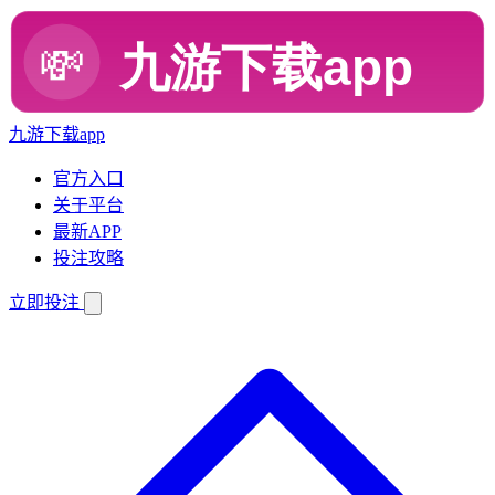
九游下载app
官方入口
关于平台
最新APP
投注攻略
立即投注