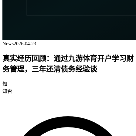
News
2026-04-23
真实经历回顾：通过九游体育开户学习财
务管理，三年还清债务经验谈
知
知否