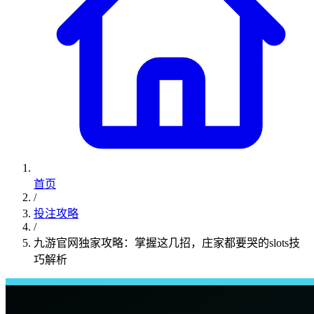
首页
/
投注攻略
/
九游官网独家攻略：掌握这几招，庄家都要哭的slots技
巧解析