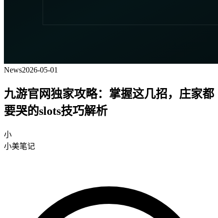
News
2026-05-01
九游官网独家攻略：掌握这几招，庄家都
要哭的slots技巧解析
小
小美笔记