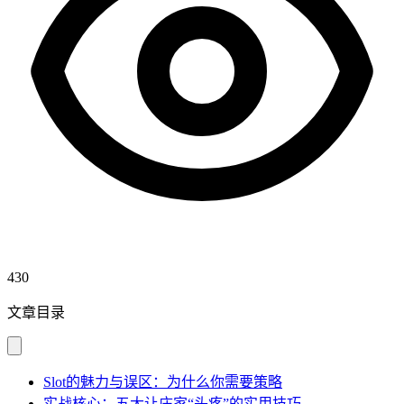
430
文章目录
Slot的魅力与误区：为什么你需要策略
实战核心：五大让庄家“头疼”的实用技巧