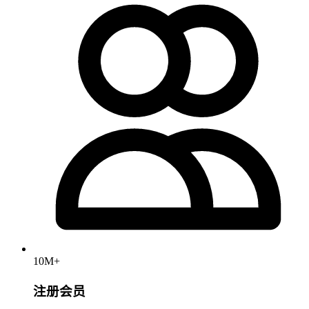
10M+
注册会员