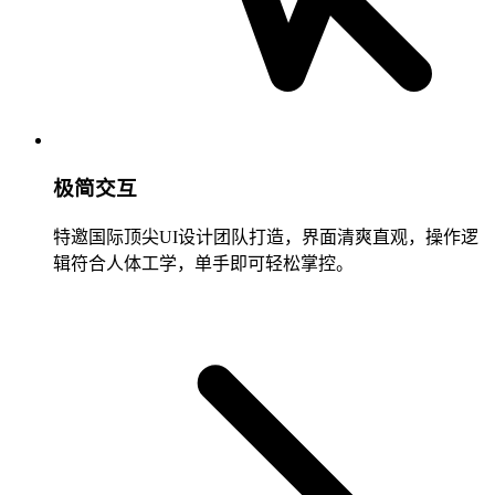
极简交互
特邀国际顶尖UI设计团队打造，界面清爽直观，操作逻
辑符合人体工学，单手即可轻松掌控。