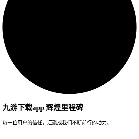
九游下载app 辉煌里程碑
每一位用户的信任，汇聚成我们不断前行的动力。