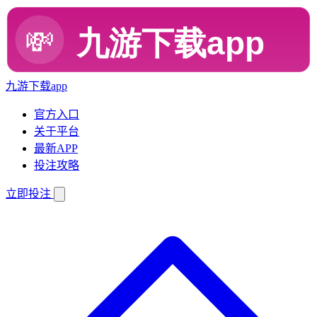
九游下载app
官方入口
关于平台
最新APP
投注攻略
立即投注