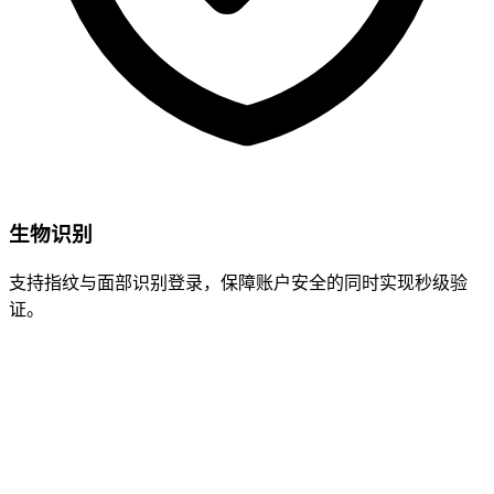
生物识别
支持指纹与面部识别登录，保障账户安全的同时实现秒级验
证。