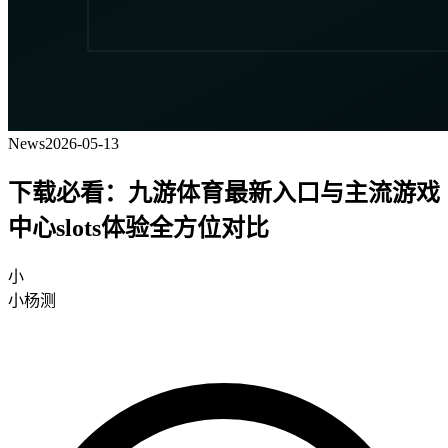
News
2026-05-13
下载必看：九游体育最新入口与主流游戏
中心slots体验全方位对比
小
小杨测