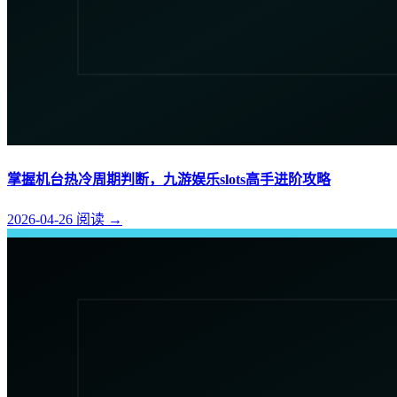
掌握机台热冷周期判断，九游娱乐slots高手进阶攻略
2026-04-26
阅读
→