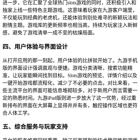
进一步，它在汇聚了全球热门slots游戏的同时，还积极引入和
独家上线一些特色主题游戏。这意味着玩家在九游客户端里，
不仅能玩到经典的老虎机，还能体验到别处难寻的新颖玩法和
剧情主题。游戏库的更新频率也相当高，持续为玩家注入新鲜
感，避免了游戏清单一成不变的枯燥局面。
四、用户体验与界面设计
从打开应用的那一刻起，用户体验的比拼就开始了。九游手机
版的界面设计强调直观与便捷。游戏分类清晰，搜索功能精
准，让玩家能瞬间找到目标。Slots游戏的预览、详情介绍以及
一键开始游戏都流程化，减少了不必要的点击。对比来看，一
些主流平台的界面可能信息堆砌较多，对于新用户而言需要一
定的熟悉时间。九游iPad版则进一步放大了这一优势，经过重
新排布的界面在大屏幕上显得井井有条，触控操作区域也更符
合人体工学。
五、综合服务与玩家支持