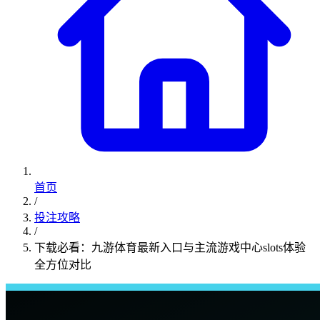
首页
/
投注攻略
/
下载必看：九游体育最新入口与主流游戏中心slots体验
全方位对比