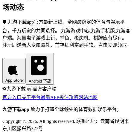
场动态
🛡️ 九游下载app官方最新上线，全网最稳定的体育与娱乐平
台，千万玩家的共同选择。 九游游戏中心,九游手机版,九游客
户端。海量电子游戏上新，捕鱼、老虎机、棋牌应有尽有。
注册即送新人专属豪礼，首存红利拿到手软，点击立即领取！
App Store
Android 下载
⚽️
九游下载app
官方客户端
官方入口
关于平台
最新APP
投注攻略
网站地图
九游下载app
致力于打造全球领先的体育数据娱乐平台。
Copyright © 2026. All rights reserved. 联系地址：云南省昆明市
东川区振兴路327号