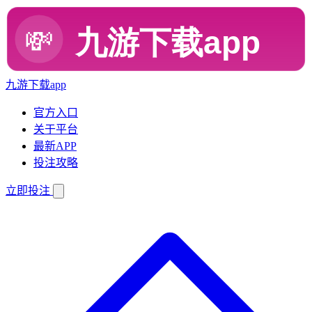
九游下载app
官方入口
关于平台
最新APP
投注攻略
立即投注