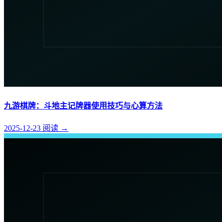
九游棋牌：斗地主记牌器使用技巧与心算方法
2025-12-23
阅读
→