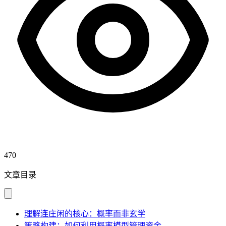
470
文章目录
理解连庄闲的核心：概率而非玄学
策略构建：如何利用概率模型管理资金