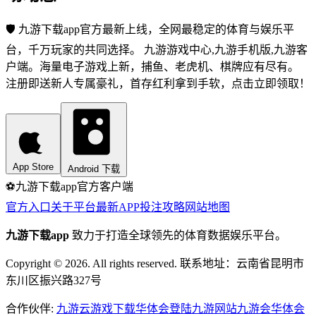
🛡️ 九游下载app官方最新上线，全网最稳定的体育与娱乐平
台，千万玩家的共同选择。 九游游戏中心,九游手机版,九游客
户端。海量电子游戏上新，捕鱼、老虎机、棋牌应有尽有。
注册即送新人专属豪礼，首存红利拿到手软，点击立即领取！
App Store
Android 下载
⚽️
九游下载app
官方客户端
官方入口
关于平台
最新APP
投注攻略
网站地图
九游下载app
致力于打造全球领先的体育数据娱乐平台。
Copyright © 2026. All rights reserved. 联系地址：云南省昆明市
东川区振兴路327号
合作伙伴:
九游云游戏下载
华体会登陆
九游网站
九游会
华体会