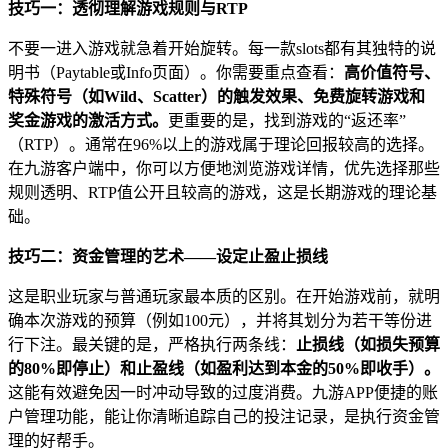
技巧一：透彻理解游戏规则与RTP
不要一进入游戏就急着开始旋转。每一款slots都有其独特的说
明书（Paytable或Info页面）。你需要重点查看：
高价值符号、
特殊符号（如Wild、Scatter）的触发效果、免费旋转游戏和
奖金游戏的激活方式。
更重要的是，找到游戏的“返还率”
（RTP）。通常在96%以上的游戏属于理论回报较高的选择。
在九游客户端中，你可以方便地浏览游戏详情，优先选择那些
规则透明、RTP值公开且较高的游戏，这是长期游戏的理论基
础。
技巧二：资金管理的艺术——设定止盈止损线
这是职业玩家与普通玩家最本质的区别。在开始游戏前，就明
确本次游戏的预算（例如100元），并将其划分为若干等份进
行下注。最关键的是，严格执行两条线：
止损线（如损失预算
的80%即停止）和止盈线（如盈利达到本金的50%即收手）。
这能有效避免因一时冲动导致的过度消费。九游APP便捷的账
户管理功能，能让你清晰追踪自己的投注记录，是执行资金管
理的好帮手。