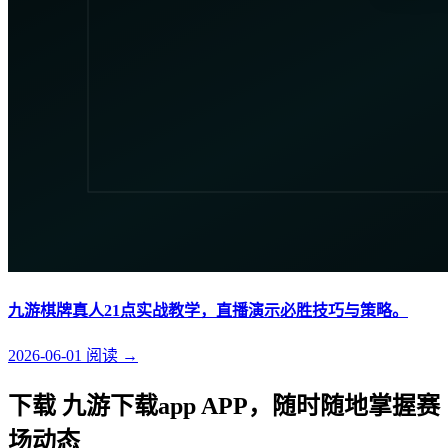
九游棋牌真人21点实战教学，直播演示必胜技巧与策略。
2026-06-01
阅读
→
下载 九游下载app APP，随时随地掌握赛
场动态