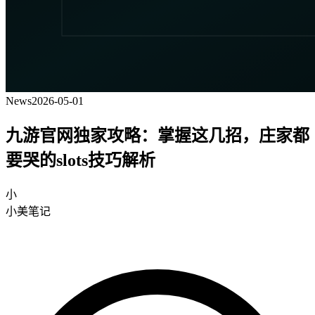
News
2026-05-01
九游官网独家攻略：掌握这几招，庄家都
要哭的slots技巧解析
小
小美笔记